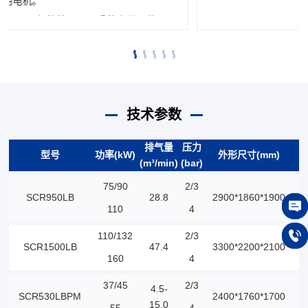
技术参数
排气量
压力
型号
功率(kW)
外形尺寸(mm)
(m³/min)
(bar)
(
75/90
2/3
SCR950LB
28.8
2900*1860*1900
3
110
4
在线
110/132
2/3
SCR1500LB
47.4
3300*2200*2100
5
139
160
4
37/45
2/3
4.5-
SCR530LBPM
2400*1760*1700
2
15.0