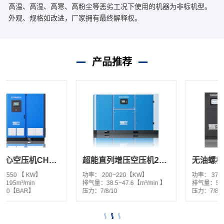
高温、高湿、高寒、高粉尘等恶劣工况下使用的机器为非标机型。
外观、规格如改进，厂家拥有最终解释权。
产品推荐
超能直列增压空压机270-300EPM2
无油螺杆空气压缩机 GPM2系列
功率：
200~220【KW】
功率：
37-250【KW】
排气量：
38.5~47.6【m³/min 】
排气量：
5.5-42.8【m³/min 】
压力：
7/8/10
压力：
7/8/10