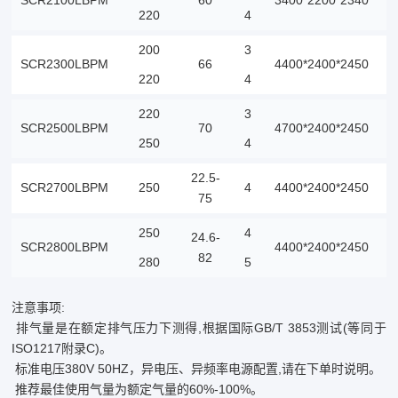
SCR2100LBPM
60
3400*2200*2340
6
220
4
200
3
SCR2300LBPM
66
4400*2400*2450
8
220
4
220
3
SCR2500LBPM
70
4700*2400*2450
7
250
4
22.5-
SCR2700LBPM
250
4
4400*2400*2450
9
75
250
4
24.6-
SCR2800LBPM
4400*2400*2450
7
82
280
5
注意事项:
排气量是在额定排气压力下测得,根据国际GB/T 3853测试(等同于
ISO1217附录C)。
标准电压380V 50HZ，异电压、异频率电源配置,请在下单时说明。
推荐最佳使用气量为额定气量的60%-100%。