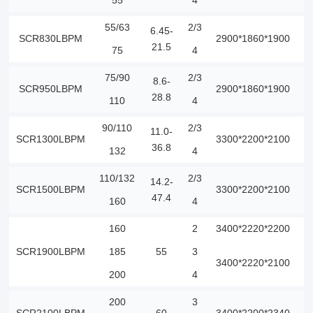
55
4
55/63
2/3
6.45-
SCR830LBPM
2900*1860*1900
3
21.5
75
4
75/90
2/3
8.6-
SCR950LBPM
2900*1860*1900
3
28.8
110
4
90/110
2/3
11.0-
SCR1300LBPM
3300*2200*2100
4
36.8
132
4
110/132
2/3
14.2-
SCR1500LBPM
3300*2200*2100
5
47.4
160
4
160
2
3400*2220*2200
8
SCR1900LBPM
185
55
3
3400*2220*2100
6
200
4
200
3