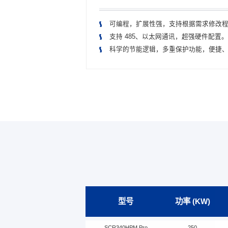
可编程，扩展性强，支持根据需求修改
支持 485、以太网通讯，超强硬件配置。
科学的节能逻辑，多重保护功能，便捷
可实现 16 台空压机联控，无需特定中
支持多国语言使用。
型号
功率 (KW)
SCR340HPM Pro
250