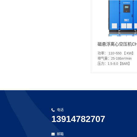
磁悬浮离心空压机C
功率：
110~550 【 KW】
排气量：
25-195m³/min
压力：
1.5-8.0【BAR】
电话
13914782707
邮箱