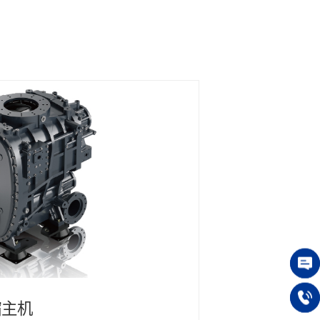
在线咨
缩主机
高效率液
13914