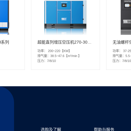
H系列
超能直列增压空压机270-300EPM2
功率：
200~220【KW】
功率：
37-
排气量：
38.5~47.6【m³/min 】
排气量：
5.5
压力：
7/8/10
压力：
7/8/10
选购及了解
帮助与服务