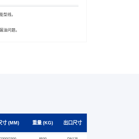
能型线。
IE5超高效永磁电
冷却散热效果好，
漏油问题。
创新设计，体积减
IP65高防护等
行。
寸 (MM)
重量 (KG)
出口尺寸
*2300*2300
8500
DN125