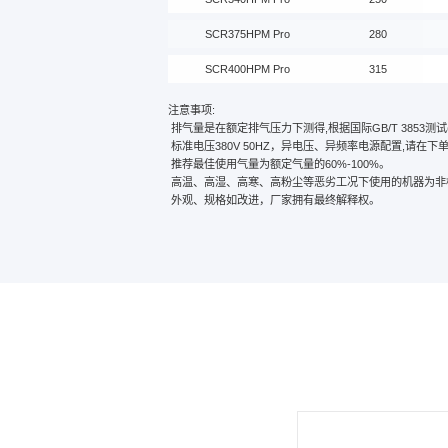
SCR375HPM Pro
280
SCR400HPM Pro
315
注意事项:
排气量是在额定排气压力下测得,根据国际GB/T 3853测试(
标准电压380V 50HZ，异电压、异频率电源配置,请在下
推荐最佳使用气量为额定气量的60%-100%。
高温、高湿、高寒、高粉尘等恶劣工况下使用的机器为非
外观、规格如改进，厂家拥有最终解释权。