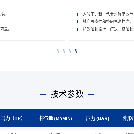
程序。
大转子，新一代非对称高效节
轴向气密性和横向气密性高。
、可靠。
特殊轴封设计，解决二级轴封
台控制柜。
技术参数
马力（HP）
排气量 (M³/MIN)
压力 (BAR)
外形尺
340
47.1-55.7
7-10
3800