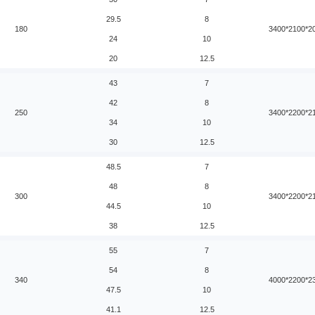
29.5
8
180
3400*2100*2
24
10
20
12.5
43
7
42
8
250
3400*2200*2
34
10
30
12.5
48.5
7
48
8
300
3400*2200*2
44.5
10
38
12.5
55
7
54
8
340
4000*2200*2
47.5
10
41.1
12.5