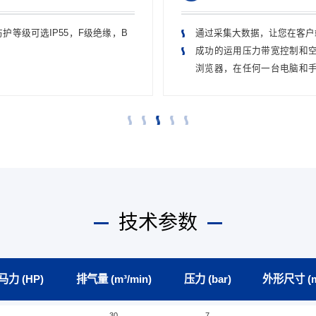
等级可选IP55，F级绝缘，B
通过采集大数据，让您在客户
成功的运用压力带宽控制和
浏览器，在任何一台电脑和
数据，而无需任何额外的软件
技术参数
马力 (HP)
排气量 (m³/min)
压力 (bar)
外形尺寸 (
30
7