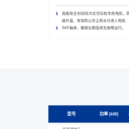
运行；工艺细，工序
高能效全封闭风冷式空压机专用电机，防护
级升温，有效防止灰尘和水分进入电机
保护，符合CE、UL
SKF轴承，确保长期连续无故障运行。
型号
功率 (kW)
SCR180H-7