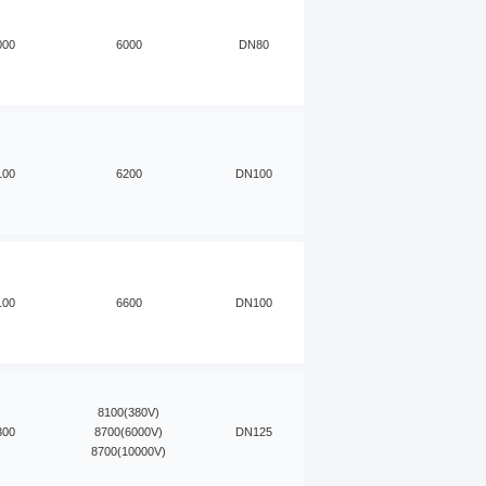
000
6000
DN80
100
6200
DN100
100
6600
DN100
8100(380V)
300
8700(6000V)
DN125
8700(10000V)