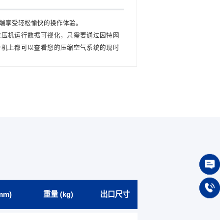
端享受轻松愉快的操作体验。
冷却风量大，风压
空压机运行数据可视化，只需要通过因特网
彻底攻克风冷型大
手机上都可以查看您的压缩空气系统的现时
，实现真正的无人看守。
在线咨
mm)
重量 (kg)
出口尺寸
13914