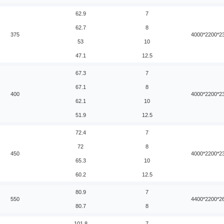
62.9
7
62.7
8
375
4000*2200*2
53
10
47.1
12.5
67.3
7
67.1
8
400
4000*2200*2
62.1
10
51.9
12.5
72.4
7
72
8
450
4000*2200*2
65.3
10
60.2
12.5
80.9
7
550
4400*2200*2
80.7
8
101.8
7